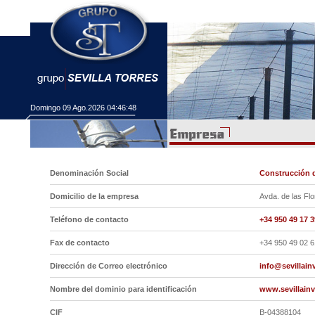
Domingo 09 Ago.2026
04:46:48
Denominación Social
Construcción d
Domicilio de la empresa
Avda. de las Flo
Teléfono de contacto
+34 950 49 17 3
Fax de contacto
+34 950 49 02 6
Dirección de Correo electrónico
info@sevillai
Nombre del dominio para identificación
www.sevillain
CIF
B-04388104